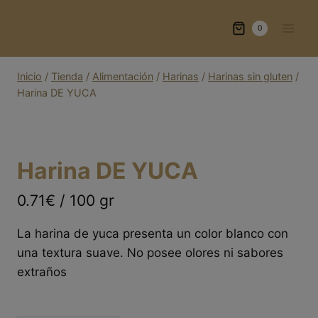
Saltar
al
0
contenido
Inicio
/
Tienda
/
Alimentación
/
Harinas
/
Harinas sin gluten
/
Harina DE YUCA
Harina DE YUCA
0.71€ / 100 gr
La harina de yuca presenta un color blanco con
una textura suave. No posee olores ni sabores
extraños