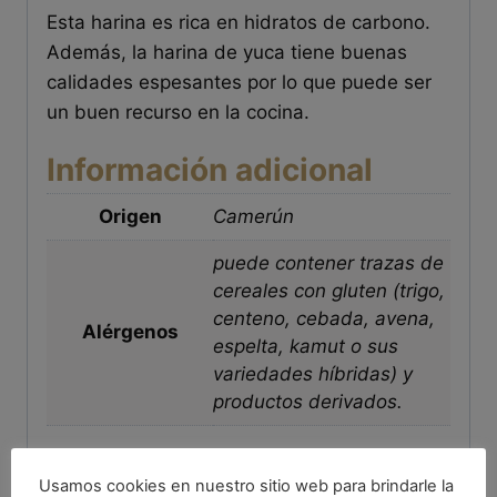
Esta harina es rica en hidratos de carbono.
Además, la harina de yuca tiene buenas
calidades espesantes por lo que puede ser
un buen recurso en la cocina.
Información adicional
Origen
Camerún
puede contener trazas de
cereales con gluten (trigo,
centeno, cebada, avena,
Alérgenos
espelta, kamut o sus
variedades híbridas) y
productos derivados.
Valoraciones
Usamos cookies en nuestro sitio web para brindarle la