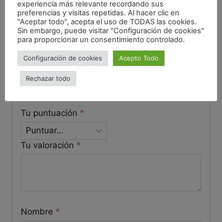
experiencia más relevante recordando sus
preferencias y visitas repetidas. Al hacer clic en
No hay valoraciones aún.
"Aceptar todo", acepta el uso de TODAS las cookies.
Sin embargo, puede visitar "Configuración de cookies"
para proporcionar un consentimiento controlado.
Sé el primero en valorar
Configuración de cookies
Acepto Todo
“Harina DE YUCA”
Rechazar todo
Tu dirección de correo electrónico no será publicada.
Los campos obligatorios están marcados con
*
Tu puntuación
*
Tu valoración
*
Nombre
*