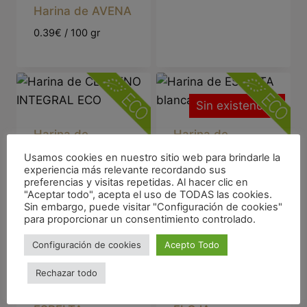
Harina de AVENA
0.39€ / 100 gr
Sin existencias
Harina de
Harina de
CENTENO
ESPELTA blanca-
Usamos cookies en nuestro sitio web para brindarle la
INTEGRAL ECO
ECO
experiencia más relevante recordando sus
preferencias y visitas repetidas. Al hacer clic en
0.3€ / 100 gr
0.58€ / 100 gr
"Aceptar todo", acepta el uso de TODAS las cookies.
Sin embargo, puede visitar "Configuración de cookies"
para proporcionar un consentimiento controlado.
Configuración de cookies
Acepto Todo
Sin existencias
Rechazar todo
Harina de
Harina de TRIGO