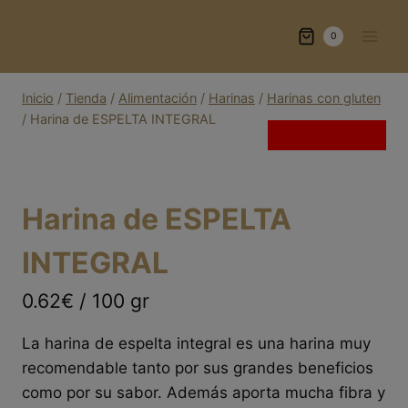
Saltar
al
0
contenido
Inicio
/
Tienda
/
Alimentación
/
Harinas
/
Harinas con gluten
/
Harina de ESPELTA INTEGRAL
Sin existencias
Harina de ESPELTA
INTEGRAL
0.62€ / 100 gr
La harina de espelta integral es una harina muy
recomendable tanto por sus grandes beneficios
como por su sabor. Además aporta mucha fibra y