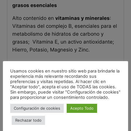
grasos esenciales
Alto contenido en
vitaminas y minerales
:
Vitaminas del complejo B, esenciales para el
metabolismo de hidratos de carbono y
grasas; Vitamina E, un activo antioxidante;
Hierro, Potasio, Magnesio y Zinc.
Información adicional
Usamos cookies en nuestro sitio web para brindarle la
experiencia más relevante recordando sus
Origen
Zamora
preferencias y visitas repetidas. Al hacer clic en
"Aceptar todo", acepta el uso de TODAS las cookies.
contiene trazas de
Sin embargo, puede visitar "Configuración de cookies"
cereales con gluten (trigo,
para proporcionar un consentimiento controlado.
centeno, cebada, avena,
Alérgenos
Configuración de cookies
Acepto Todo
espelta, kamut o sus
variedades híbridas) y
Rechazar todo
productos derivados.