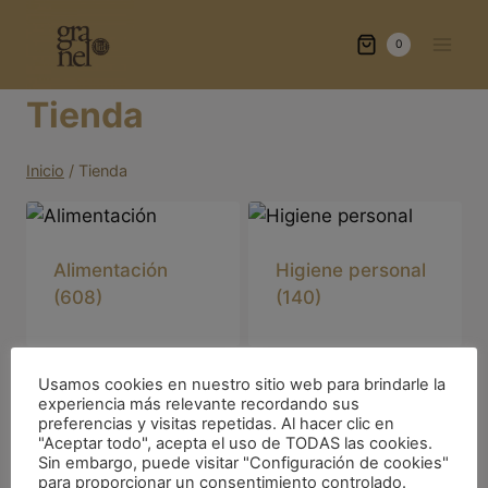
Saltar
al
0
contenido
Tienda
Inicio
/
Tienda
Alimentación
Higiene personal
(608)
(140)
Usamos cookies en nuestro sitio web para brindarle la
experiencia más relevante recordando sus
Limpieza hogar
Sin categorizar
preferencias y visitas repetidas. Al hacer clic en
"Aceptar todo", acepta el uso de TODAS las cookies.
(25)
(1)
Sin embargo, puede visitar "Configuración de cookies"
para proporcionar un consentimiento controlado.