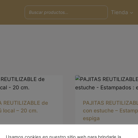
Tienda
A REUTILIZABLE de
PAJITAS REUTILIZAB
 local – 20 cm.
con estuche – Estamp
espiga
4.9€
Usamos cookies en nuestro sitio web para brindarle la