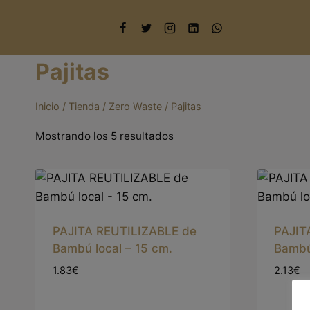
Saltar
al
contenido
Pajitas
Inicio
/
Tienda
/
Zero Waste
/
Pajitas
Mostrando los 5 resultados
PAJITA REUTILIZABLE de
PAJIT
Bambú local – 15 cm.
Bambú
1.83€
2.13€