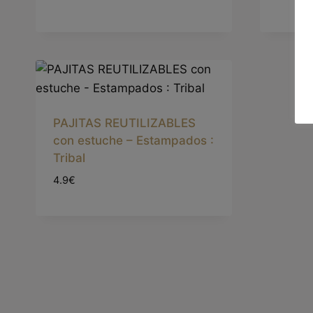
PAJITAS REUTILIZABLES
con estuche – Estampados :
Tribal
4.9€