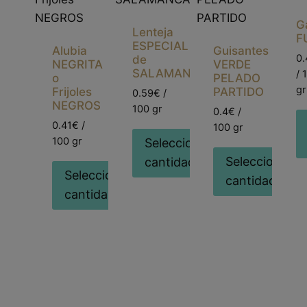
G
Lenteja
F
ESPECIAL
Alubia
Guisantes
0.
de
NEGRITA
VERDE
SALAMANCA
/ 
o
PELADO
gr
Frijoles
PARTIDO
0.59€ /
NEGROS
100 gr
0.4€ /
0.41€ /
100 gr
100 gr
Seleccionar
Seleccionar
cantidad
Seleccionar
cantidad
cantidad