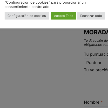
"Configuración de cookies" para proporcionar un
consentimiento controlado.
Configuración de cookies
Acepto Todo
Rechazar todo
Sé el pr
MORAD
Tu dirección de
obligatorios e
Tu puntuac
Tu valoraci
Nombre
*