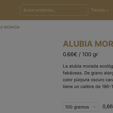
Tienda
IA MORADA
ALUBIA MO
0.66€ / 100 gr
La alubia morada ecológi
fabáceas. De grano alar
color púrpura oscuro cara
tiene un calibre de 180
Selected
0,66
option