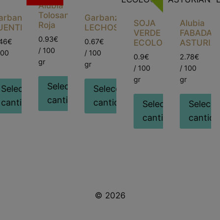
Alubia
Tolosana
arbanzo
Garbanzo
SOJA
Alubia
Roja
UENTESAUCO
LECHOSO(42/44)
VERDE
FABADA
0.93€
46€
0.67€
ECOLOGICA
ASTURIA
/ 100
100
/ 100
0.9€
2.78€
gr
gr
/ 100
/ 100
gr
gr
Seleccionar
Seleccionar
Seleccionar
cantidad
cantidad
cantidad
Seleccionar
Selecci
cantidad
cantid
© 2026