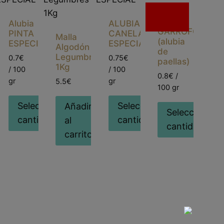
Sin
existencias
Alubia
ALUBIA
GARROFON
PINTA
CANELA
Malla
(alubia
NA
ESPECIAL
ESPECIAL
Algodón
de
Legumbres
0.7€
0.75€
paellas)
1Kg
/ 100
/ 100
0.8€ /
gr
gr
5.5€
100 gr
onar
Seleccionar
Seleccionar
Añadir
Seleccionar
ad
cantidad
cantidad
al
cantidad
carrito