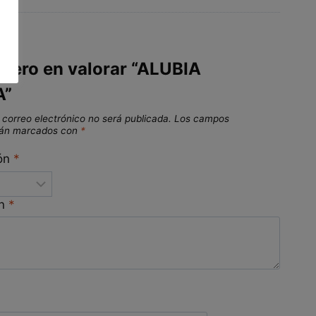
imero en valorar “ALUBIA
A”
 correo electrónico no será publicada.
Los campos
stán marcados con
*
ión
*
ón
*