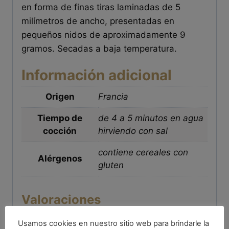
en forma de finas tiras laminadas de 5
milímetros de ancho, presentadas en
pequeños nidos de aproximadamente 9
gramos. Secadas a baja temperatura.
Información adicional
Origen
Francia
Tiempo de
de 4 a 5 minutos en agua
cocción
hirviendo con sal
contiene cereales con
Alérgenos
gluten
Valoraciones
Usamos cookies en nuestro sitio web para brindarle la
No hay valoraciones aún.