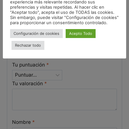
experiencia más relevante recordando sus
preferencias y visitas repetidas. Al hacer clic en
"Aceptar todo", acepta el uso de TODAS las cookies.
Sé el primero en valorar
Sin embargo, puede visitar "Configuración de cookies"
para proporcionar un consentimiento controlado.
“Tallarines con setas y
Configuración de cookies
Acepto Todo
castañas ecológicos”
Rechazar todo
Tu dirección de correo electrónico no será publicada.
Los campos obligatorios están marcados con
*
Tu puntuación
*
Tu valoración
*
Nombre
*