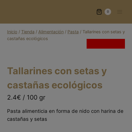
Saltar
al
0
contenido
Inicio
/
Tienda
/
Alimentación
/
Pasta
/
Tallarines con setas y
castañas ecológicos
Sin existencias
Tallarines con setas y
castañas ecológicos
2.4€ / 100 gr
Pasta alimenticia en forma de nido con harina de
castañas y setas