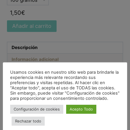
option
1,50
€
Añadir al carrito
Descripción
Información adicional
Valoraciones (0)
Usamos cookies en nuestro sitio web para brindarle la
experiencia más relevante recordando sus
preferencias y visitas repetidas. Al hacer clic en
Descripción
"Aceptar todo", acepta el uso de TODAS las cookies.
Sin embargo, puede visitar "Configuración de cookies"
para proporcionar un consentimiento controlado.
INGREDIENTES:
Quinoa blanca ecológica,
Configuración de cookies
Acepto Todo
quinoa negra ecológica, quinoa roja
ecológica
Rechazar todo