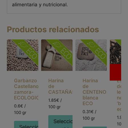
alimentaria y nutricional.
Productos relacionados
Sin
existen
Garbanzo
Harina
Harina
Espi
Castellano
de
de
de
zamora-
CASTAÑAS
CENTENO
lente
ICA
ECOLOGICO
blanca
negr
1.85€ /
ECO
‘belu
0.6€ /
100 gr
ecol
0.31€ /
100 gr
1.9€ /
100 gr
Seleccionar
100 g
ionar
Seleccionar