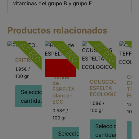
vitaminas del grupo B y grupo E.
Productos relacionados
ERITRITOL
Sin
1.95€ /
existencias
100 gr
Harina
COP
COUSCOUS
de
DE
ESPELTA
ESPELTA
TEFF
Seleccionar
ECOLOGICO
blanca-
ECO
cantidad
ECO
1.08€ /
ICA
1.5€ /
100 gr
0.58€ /
100 g
100 gr
Seleccionar
Se
Seleccionar
cantidad
ionar
ca