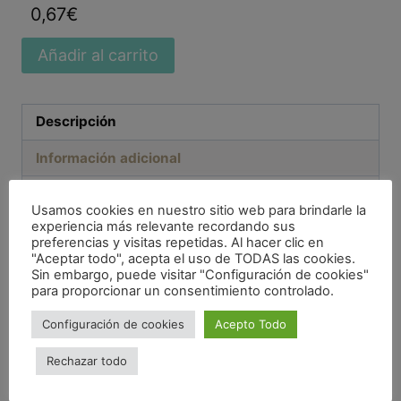
0,67
€
Añadir al carrito
Descripción
Información adicional
Valoraciones (0)
Usamos cookies en nuestro sitio web para brindarle la
experiencia más relevante recordando sus
Descripción
preferencias y visitas repetidas. Al hacer clic en
"Aceptar todo", acepta el uso de TODAS las cookies.
Sin embargo, puede visitar "Configuración de cookies"
para proporcionar un consentimiento controlado.
El couscous integral ecológico es una sémola
de trigo de grano duro, de color marrón claro
Configuración de cookies
Acepto Todo
y que se presenta en forma de granos.
Rechazar todo
El couscous integral ecológico es un alimento