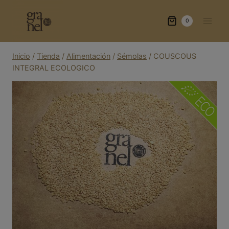
Saltar
al
0
contenido
Inicio
/
Tienda
/
Alimentación
/
Sémolas
/
COUSCOUS
INTEGRAL ECOLOGICO