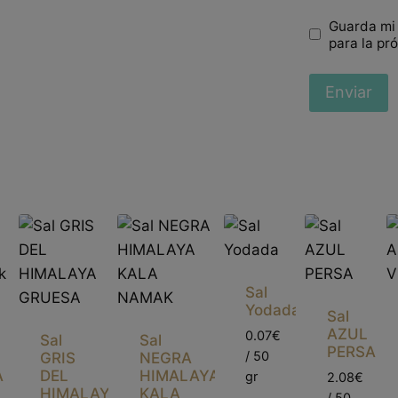
Guarda mi
para la pr
Sal
Yodada
Sal
AZUL
0.07€
Sal
Sal
PERSA
/ 50
GRIS
NEGRA
A
DEL
HIMALAYA
gr
2.08€
HIMALAYA
KALA