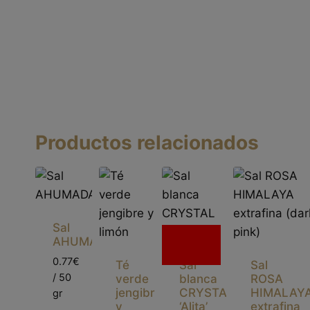
Productos relacionados
Sal
Sin
AHUMADA
existencias
0.77€
Té
Sal
Sal
/ 50
verde
blanca
ROSA
jengibre
CRYSTAL
HIMALAY
gr
y
‘Alita’
extrafina