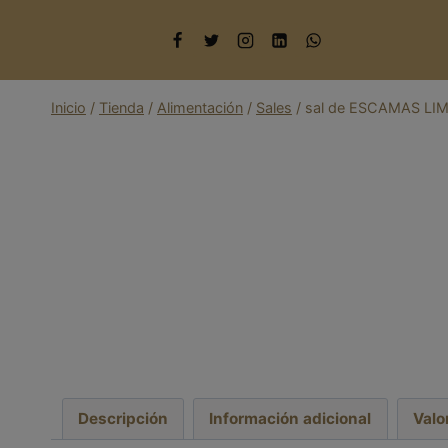
Saltar
al
contenido
Inicio
/
Tienda
/
Alimentación
/
Sales
/
sal de ESCAMAS LI
Descripción
Información adicional
Valo