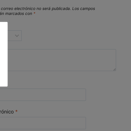
 correo electrónico no será publicada.
Los campos
stán marcados con
*
ión
*
ón
*
trónico
*