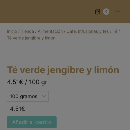
Saltar
al
0
contenido
Inicio
/
Tienda
/
Alimentación
/
Café, Infusiones y tes
/
Té
/
Té verde jengibre y limón
Té verde jengibre y limón
4.51€ / 100 gr
Selected
option
4,51
€
Añadir al carrito