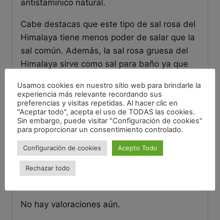
antistamínico natural.
Cabe destacas que este tipo de sal rosa del
Himalaya tiene menos poder de salar que la
sal común. Además, la sal rosa gruesa del
Himalaya sirve como sal para baño ya que
ayuda a mantener la piel suave.
Usamos cookies en nuestro sitio web para brindarle la
experiencia más relevante recordando sus
Información adicional
preferencias y visitas repetidas. Al hacer clic en
"Aceptar todo", acepta el uso de TODAS las cookies.
Sin embargo, puede visitar "Configuración de cookies"
Origen
Pakistán
para proporcionar un consentimiento controlado.
Alérgenos
no contiene alérgenos
Configuración de cookies
Acepto Todo
Rechazar todo
Valoraciones
No hay valoraciones aún.