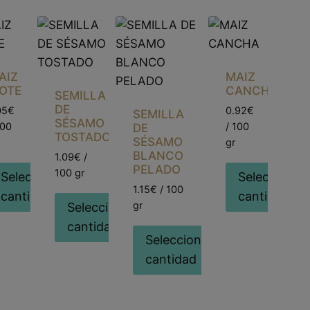
AIZ
MAIZ
OTE
CANCHA
SEMILLA
DE
05€
0.92€
SEMILLA
SÉSAMO
100
/ 100
DE
TOSTADO
SÉSAMO
gr
BLANCO
1.09€ /
PELADO
100 gr
r
Seleccionar
Seleccionar
1.15€ / 100
cantidad
cantidad
gr
Seleccionar
cantidad
Seleccionar
cantidad