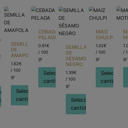
CEBADA
MAIZ
M
PELADA
CHULPI
M
LA
SEMILLA
0.61€
1.02€
1.
SEMILLA
DE
/ 100
/ 100
/ 
DE
AMAPOLA
O
SÉSAMO
gr
gr
gr
1.62€
NEGRO
/ 100
1.39€
Seleccionar
Selecciona
gr
/ 100
cantidad
cantidad
gr
Seleccionar
ccionar
cantidad
Seleccionar
idad
cantidad