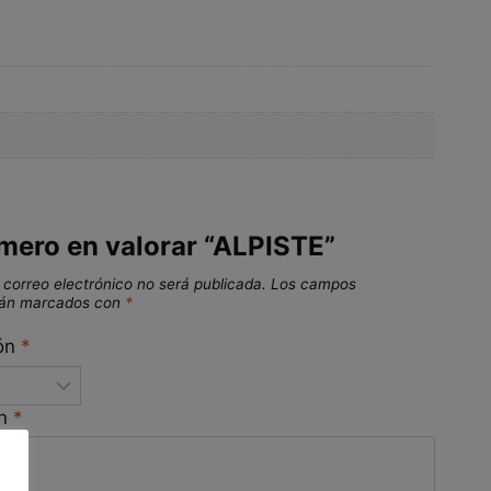
imero en valorar “ALPISTE”
 correo electrónico no será publicada.
Los campos
stán marcados con
*
ión
*
ón
*