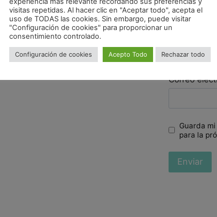
experiencia más relevante recordando sus preferencias y
visitas repetidas. Al hacer clic en "Aceptar todo", acepta el
uso de TODAS las cookies. Sin embargo, puede visitar
"Configuración de cookies" para proporcionar un
Nombre
*
consentimiento controlado.
Configuración de cookies
Acepto Todo
Rechazar todo
Correo elec
Guarda mi
para la pr