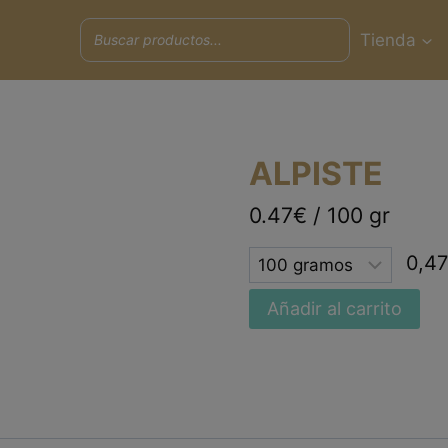
Tienda
ALPISTE
0.47€ / 100 gr
Selected
0,4
option
Añadir al carrito