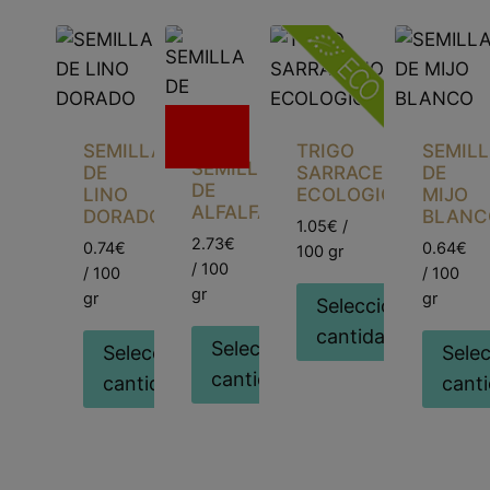
Sin
existencias
SEMILLA
TRIGO
SEMIL
SEMILLA
DE
SARRACENO
DE
DE
LINO
ECOLOGICO
MIJO
ALFALFA
DORADO
BLANC
1.05€ /
2.73€
0.74€
0.64€
100 gr
/ 100
/ 100
/ 100
gr
gr
gr
Seleccionar
cantidad
Seleccionar
Seleccionar
Sele
cantidad
cantidad
cant