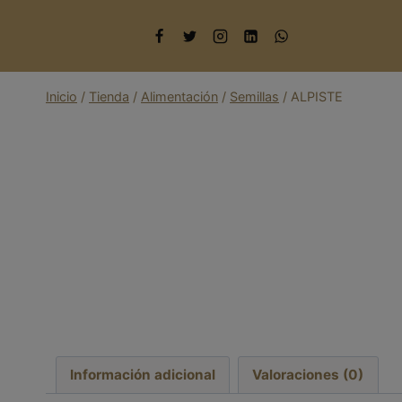
Saltar
al
contenido
Inicio
/
Tienda
/
Alimentación
/
Semillas
/
ALPISTE
Información adicional
Valoraciones (0)