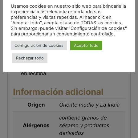
de los cuales 8 son esenciales.
Usamos cookies en nuestro sitio web para brindarle la
experiencia más relevante recordando sus
Es ideal para embarazadas y mujeres que
preferencias y visitas repetidas. Al hacer clic en
"Aceptar todo", acepta el uso de TODAS las cookies.
hayan llegado a la
menopausia
, gracias a
Sin embargo, puede visitar "Configuración de cookies"
su contenido en calcio.
para proporcionar un consentimiento controlado.
Es un potente afrodisíaco.
Configuración de cookies
Acepto Todo
Útil contra el colesterol alto a la hora de
Rechazar todo
rebajar el colesteriol, debido a su aporte
en lecitina.
Información adicional
Origen
Oriente medio y La India
contiene granos de
Alérgenos
sésamo y productos
derivados