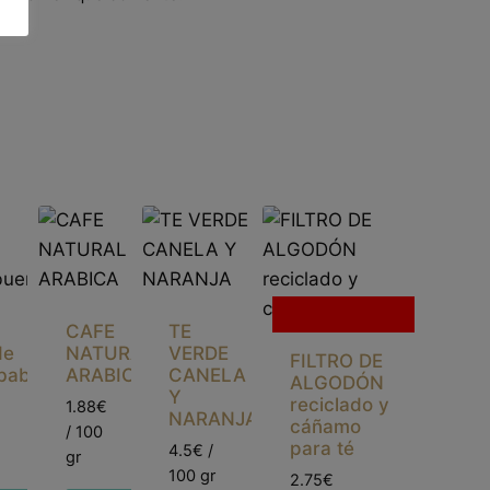
Sin existencias
CAFE
TE
de
NATURAL
VERDE
FILTRO DE
rbabuena
ARABICA
CANELA
ALGODÓN
Y
reciclado y
1.88€
NARANJA
cáñamo
/ 100
para té
4.5€ /
gr
100 gr
2.75€