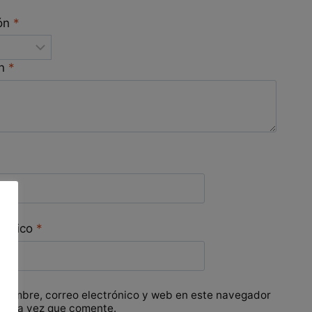
ión
*
ón
*
trónico
*
 nombre, correo electrónico y web en este navegador
óxima vez que comente.