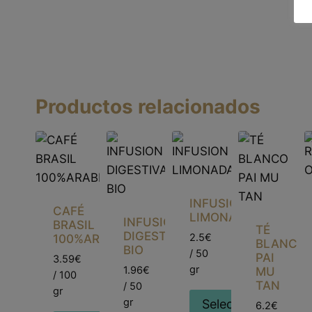
Productos relacionados
INFUSION
CAFÉ
LIMONADA
INFUSION
BRASIL
TÉ
DIGESTIVA
2.5€
100%ARABICA
BLANCO
BIO
/ 50
PAI
3.59€
gr
1.96€
MU
/ 100
TAN
/ 50
gr
gr
Seleccionar
6.2€