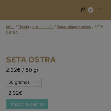
Saltar
al
0
contenido
Inicio
/
Tienda
/
Alimentación
/
Setas, algas y secos
/
SETA
OSTRA
SETA OSTRA
2.32€ / 50 gr
Selected
option
2,32
€
Añadir al carrito