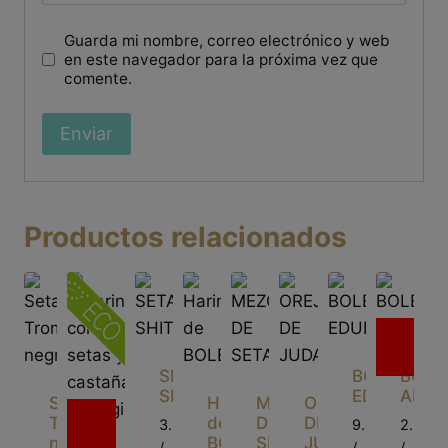
Guarda mi nombre, correo electrónico y web
en este navegador para la próxima vez que
comente.
Productos relacionados
Sin
existencias
SETA
BOLETUS
BOLE
SHITAKE
EDULIS
ANIL
Seta
Harina
MEZCLA
OREJA
Sin
Trompeta
de
DE
DE
3.5€
9.47€
2.5€
existencias
negra
BOLETUS
SETAS
JUDAS
/
/
/