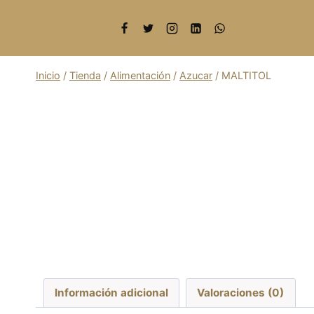
Saltar
al
contenido
Inicio
/
Tienda
/
Alimentación
/
Azucar
/
MALTITOL
Información adicional
Valoraciones (0)