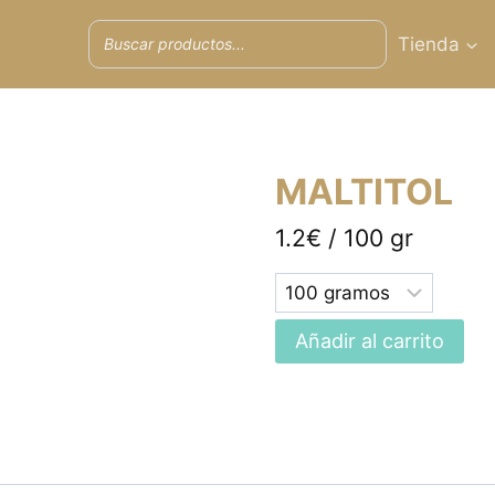
Tienda
MALTITOL
1.2€ / 100 gr
Selected
option
Añadir al carrito