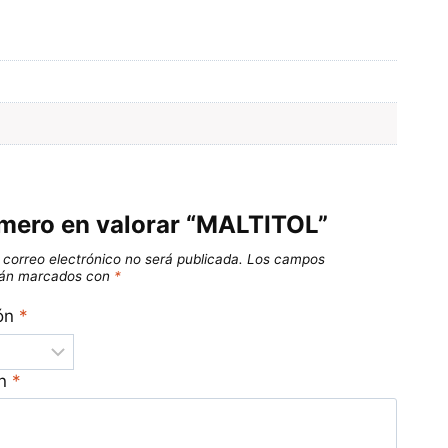
imero en valorar “MALTITOL”
 correo electrónico no será publicada.
Los campos
stán marcados con
*
ión
*
ón
*