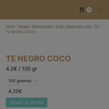
Saltar
al
0
contenido
Inicio
/
Tienda
/
Alimentación
/
Café, Infusiones y tes
/
Té
/
TE NEGRO COCO
TE NEGRO COCO
4.2€ / 100 gr
Selected
option
4,20
€
Añadir al carrito