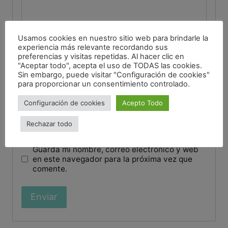
Usamos cookies en nuestro sitio web para brindarle la
experiencia más relevante recordando sus
Nombre
*
preferencias y visitas repetidas. Al hacer clic en
"Aceptar todo", acepta el uso de TODAS las cookies.
Sin embargo, puede visitar "Configuración de cookies"
para proporcionar un consentimiento controlado.
Correo electrónico
*
Configuración de cookies
Acepto Todo
Rechazar todo
Guarda mi nombre, correo electrónico y web
en este navegador para la próxima vez que
comente.