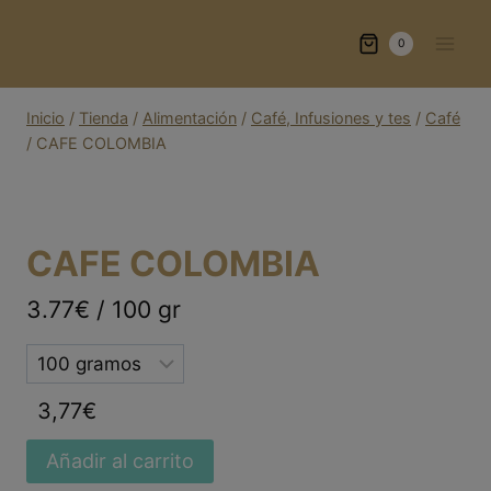
Saltar
al
0
contenido
Inicio
/
Tienda
/
Alimentación
/
Café, Infusiones y tes
/
Café
/
CAFE COLOMBIA
CAFE COLOMBIA
3.77€ / 100 gr
Selected
option
3,77
€
Añadir al carrito