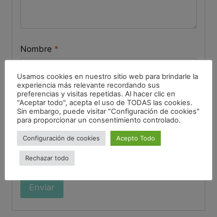
Nombre
*
Usamos cookies en nuestro sitio web para brindarle la
experiencia más relevante recordando sus
preferencias y visitas repetidas. Al hacer clic en
Correo electrónico
*
"Aceptar todo", acepta el uso de TODAS las cookies.
Sin embargo, puede visitar "Configuración de cookies"
para proporcionar un consentimiento controlado.
Configuración de cookies
Acepto Todo
Guarda mi nombre, correo electrónico y web
en este navegador para la próxima vez que
Rechazar todo
comente.