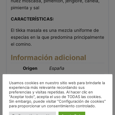
nuez moscada, pimentón, jengibre, canela,
pimienta y sal
CARACTERÍSTICAS:
El tikka masala es una mezcla uniforme de
especias en la que predomina principalmente
el comino.
Información adicional
Origen
España
puede contener trazas de
Usamos cookies en nuestro sitio web para brindarle la
cereales que contengan
experiencia más relevante recordando sus
gluten, trazas de frutos
preferencias y visitas repetidas. Al hacer clic en
Alérgenos
"Aceptar todo", acepta el uso de TODAS las cookies.
secos, trazas de apio,
Sin embargo, puede visitar "Configuración de cookies"
trazas de mostaza y
para proporcionar un consentimiento controlado.
productos derivados.