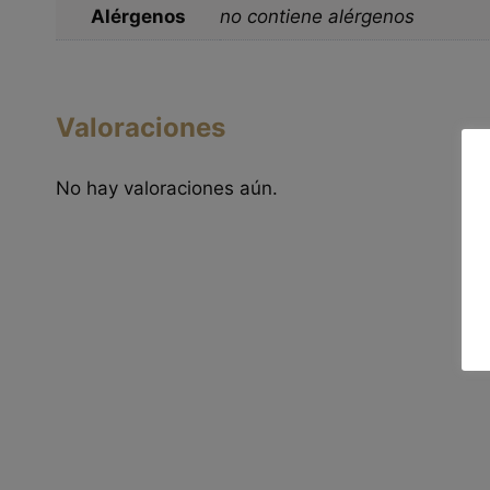
Alérgenos
no contiene alérgenos
Valoraciones
No hay valoraciones aún.