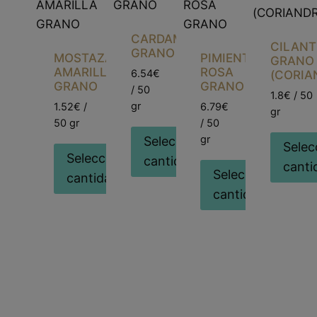
CARDAMOMO
CILAN
GRANO
MOSTAZA
PIMIENTA
GRANO
AMARILLA
ROSA
6.54€
(CORIA
GRANO
GRANO
/ 50
1.8€ / 50
gr
1.52€ /
6.79€
gr
50 gr
/ 50
gr
Seleccionar
Selec
Seleccionar
cantidad
canti
Seleccionar
cantidad
cantidad