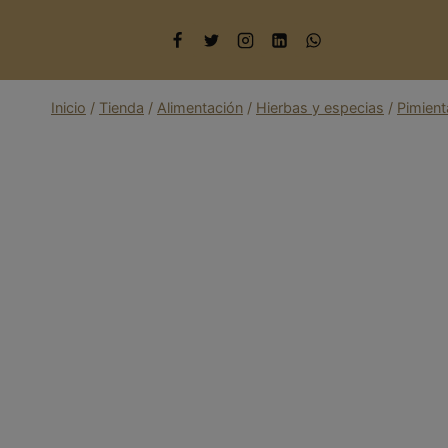
Saltar
al
contenido
Inicio
/
Tienda
/
Alimentación
/
Hierbas y especias
/
Pimient