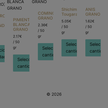
Shichimi
ANIS
COMINOS
Tougarashi
GRANO
TRO
GRANO
PIMIENTA
5.05€
1.62€
BLANCA
2.36€
NDRO)
/ 50
/ 50
GRANO
/ 50
gr
gr
gr
2.17€
/ 50
Seleccionar
Seleccio
gr
Seleccionar
cionar
cantidad
cantidad
cantidad
dad
Seleccionar
cantidad
© 2026