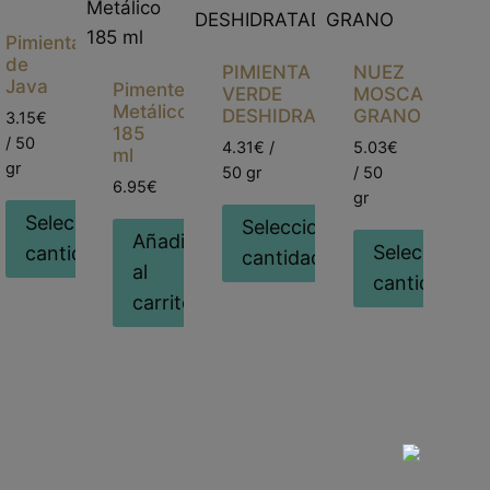
Pimienta
de
PIMIENTA
NUEZ
Java
Pimentero
VERDE
MOSCADA
Metálico
DESHIDRATADA
GRANO
3.15€
185
/ 50
4.31€ /
5.03€
ml
gr
50 gr
/ 50
6.95€
gr
nar
Seleccionar
Seleccionar
Añadir
Seleccionar
cantidad
cantidad
al
cantidad
carrito