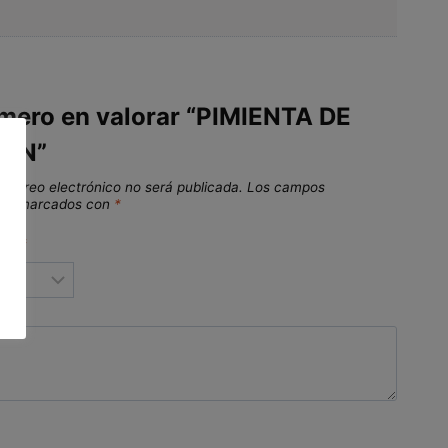
imero en valorar “PIMIENTA DE
AN”
 correo electrónico no será publicada.
Los campos
stán marcados con
*
ión
*
ón
*