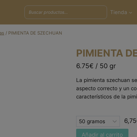
Tienda
as
/
PIMIENTA DE SZECHUAN
PIMIENTA D
6.75€ / 50 gr
La pimienta szechuan s
aspecto correcto y un co
característicos de la pim
Selected
6,75
option
Añadir al carrito