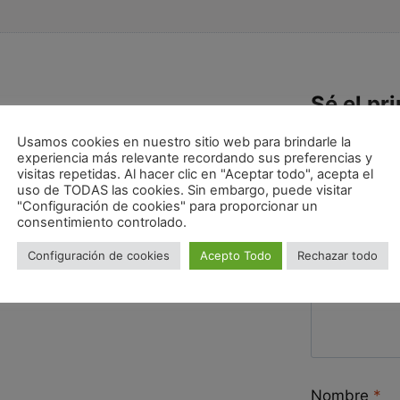
Sé el pr
SZECHU
Usamos cookies en nuestro sitio web para brindarle la
experiencia más relevante recordando sus preferencias y
Tu dirección de
visitas repetidas. Al hacer clic en "Aceptar todo", acepta el
obligatorios e
uso de TODAS las cookies. Sin embargo, puede visitar
"Configuración de cookies" para proporcionar un
Tu puntuac
consentimiento controlado.
Configuración de cookies
Acepto Todo
Rechazar todo
Tu valoraci
Nombre
*