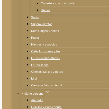
Coberturas de chocolate
Dulces
Sales
Superalimentos
Setas, algas y secos
Pasta
Hierbas y especias
Café, Infusiones y tes
Frutas deshidratadas
Frutos secos
Cremas, Salsas y pates
Miel
Cerveza, Vino y Vemut
Higiene personal
Afeitado
Cepillos y Pasta dental