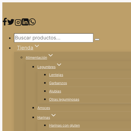
Saltar
al
contenido
Buscar
Buscar
productos...
Tienda
Alimentación
Legumbres
Lentejas
Garbanzos
Alubias
Otras leguminosas
Arroces
Harinas
Harinas con gluten