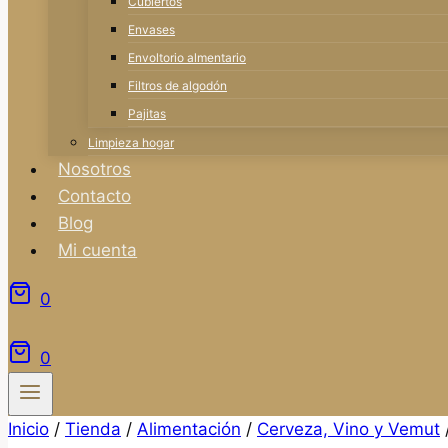
Cubiertos
Envases
Envoltorio almentario
Filtros de algodón
Pajitas
Limpieza hogar
Nosotros
Contacto
Blog
Mi cuenta
0
0
Inicio
/
Tienda
/
Alimentación
/
Cerveza, Vino y Vemut