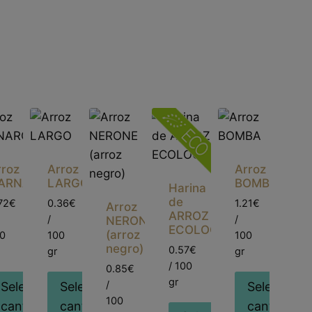
rroz
Arroz
Arroz
ARNAROLI
LARGO
BOMBA
Harina
de
72€
0.36€
1.21€
Arroz
ARROZ
/
/
NERONE
ECOLOGICA
(arroz
0
100
100
negro)
0.57€
gr
gr
/ 100
0.85€
gr
/
Seleccionar
Seleccionar
Selecciona
100
cantidad
cantidad
cantidad