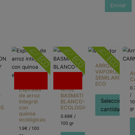
ARROZ
VAPORIZADO
A
Sin
Sin
SEMILARGO
C
ECO
existencias
existencias
0.
E
Espirales
Arroz
/
O
de arroz
BASMATI
Seleccionar
integral
BLANCO-
10
OS
con
ECOLOGICO
cantidad
gr
quinoa
0.68€ /
ecológicas
100 gr
1.9€ / 100