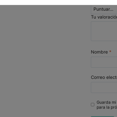
Tu puntuac
Tu valoraci
Nombre
*
Correo elec
Guarda mi
para la pr