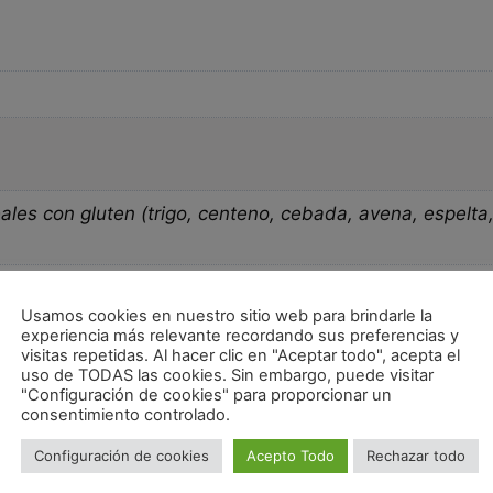
les con gluten (trigo, centeno, cebada, avena, espelta
Usamos cookies en nuestro sitio web para brindarle la
experiencia más relevante recordando sus preferencias y
Sé el pr
visitas repetidas. Al hacer clic en "Aceptar todo", acepta el
uso de TODAS las cookies. Sin embargo, puede visitar
TRICOLO
"Configuración de cookies" para proporcionar un
consentimiento controlado.
Tu dirección de
obligatorios e
Configuración de cookies
Acepto Todo
Rechazar todo