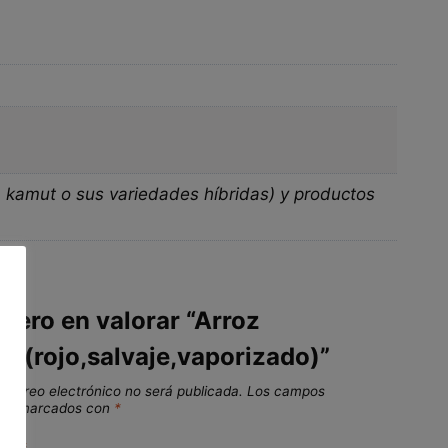
, kamut o sus variedades híbridas) y productos
imero en valorar “Arroz
R(rojo,salvaje,vaporizado)”
 correo electrónico no será publicada.
Los campos
stán marcados con
*