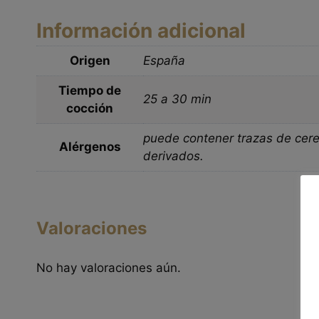
Información adicional
Origen
España
Tiempo de
25 a 30 min
cocción
puede contener trazas de cerea
Alérgenos
derivados.
Valoraciones
No hay valoraciones aún.