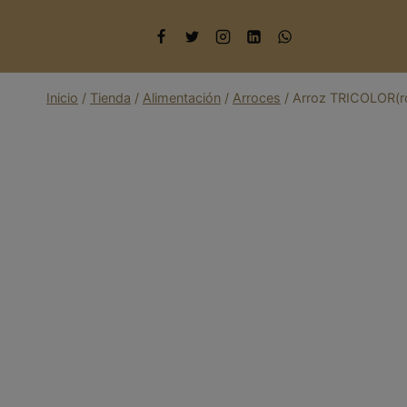
Saltar
al
contenido
Inicio
/
Tienda
/
Alimentación
/
Arroces
/
Arroz TRICOLOR(ro