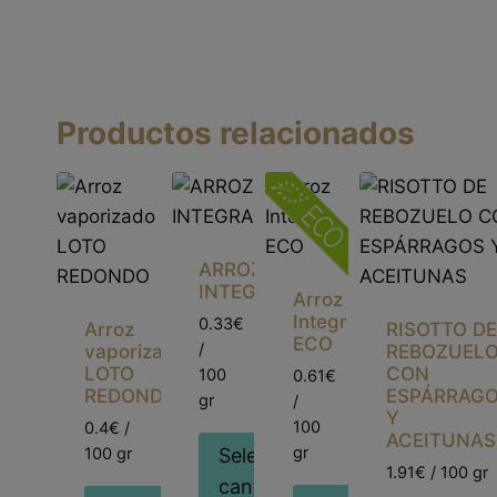
Productos relacionados
ARROZ
INTEGRAL
Arroz
Integral
0.33€
Arroz
RISOTTO D
ECO
/
vaporizado
REBOZUEL
LOTO
CON
100
0.61€
REDONDO
ESPÁRRAG
gr
/
Y
100
0.4€ /
ACEITUNAS
gr
100 gr
Seleccionar
1.91€ / 100 gr
cantidad