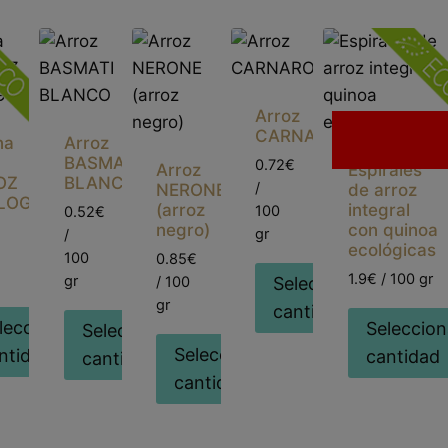
Arroz
Sin
CARNAROLI
na
Arroz
existencias
BASMATI
0.72€
Arroz
Espirales
OZ
BLANCO
/
NERONE
de arroz
LOGICA
(arroz
integral
100
0.52€
negro)
con quinoa
gr
/
ecológicas
100
0.85€
1.9€ / 100 gr
gr
/ 100
Seleccionar
gr
cantidad
leccionar
Seleccion
Seleccionar
Seleccionar
ntidad
cantidad
cantidad
cantidad