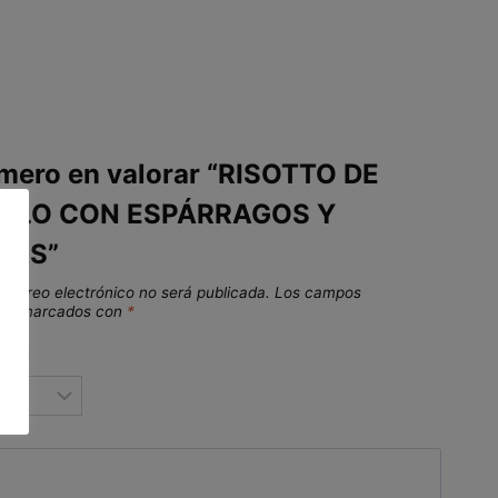
imero en valorar “RISOTTO DE
ELO CON ESPÁRRAGOS Y
NAS”
 correo electrónico no será publicada.
Los campos
stán marcados con
*
ión
*
ón
*