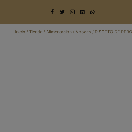
Saltar
al
contenido
Inicio
/
Tienda
/
Alimentación
/
Arroces
/
RISOTTO DE REB