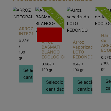
ARROZ
Sin
INTEGRAL
Hari
existencias
de
0.33€
Arroz
Arroz
ARR
/
BASMATI
vaporizado
ECO
BLANCO-
LOTO
100
ECOLOGICO
REDONDO
0.57€
gr
/ 100
0.68€ /
0.4€ /
gr
100 gr
100 gr
Seleccionar
cantidad
Se
Seleccionar
Seleccionar
ca
cantidad
cantidad