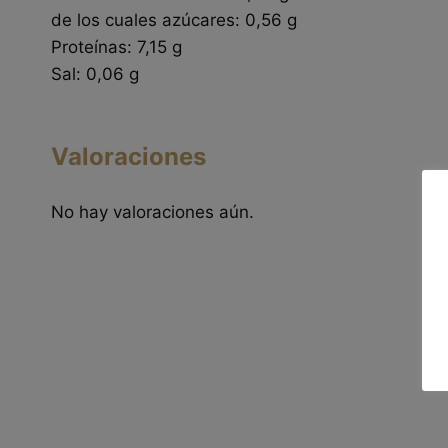
de los cuales azúcares: 0,56 g
Proteínas: 7,15 g
Sal: 0,06 g
Valoraciones
No hay valoraciones aún.