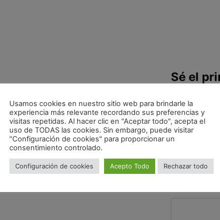
Sé el pr
REBOZU
Usamos cookies en nuestro sitio web para brindarle la
ACEITU
experiencia más relevante recordando sus preferencias y
visitas repetidas. Al hacer clic en "Aceptar todo", acepta el
Tu dirección de
uso de TODAS las cookies. Sin embargo, puede visitar
obligatorios e
"Configuración de cookies" para proporcionar un
consentimiento controlado.
Tu puntuac
Configuración de cookies
Acepto Todo
Rechazar todo
Tu valoraci