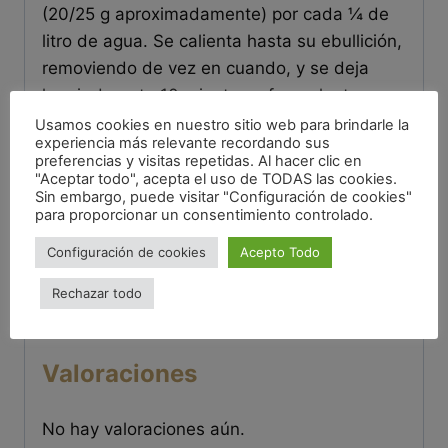
(20/25 g aproximadamente) por cada ¼ de
litro de agua. Se calienta hasta su ebullición,
removiendo de vez en cuando, y se deja
hervir durante 10 minutos a fuego lento.
Usamos cookies en nuestro sitio web para brindarle la
Información adicional
experiencia más relevante recordando sus
preferencias y visitas repetidas. Al hacer clic en
"Aceptar todo", acepta el uso de TODAS las cookies.
Origen
España
Sin embargo, puede visitar "Configuración de cookies"
para proporcionar un consentimiento controlado.
contiene cereales con
Configuración de cookies
Acepto Todo
gluten (trigo, centeno,
Alérgenos
avena) y productos
Rechazar todo
derivados
Valoraciones
No hay valoraciones aún.