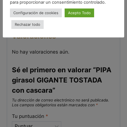
para proporcionar un consentimiento controlado.
Brasil, pistachos,
macadamias) y productos
Configuración de cookies
Acepto Todo
derivados
Rechazar todo
Valoraciones
No hay valoraciones aún.
Sé el primero en valorar “PIPA
girasol GIGANTE TOSTADA
con cascara”
Tu dirección de correo electrónico no será publicada.
Los campos obligatorios están marcados con
*
Tu puntuación
*