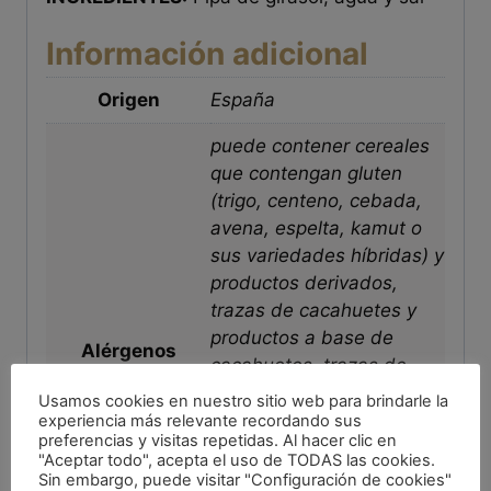
Información adicional
Origen
España
puede contener cereales
que contengan gluten
(trigo, centeno, cebada,
avena, espelta, kamut o
sus variedades híbridas) y
productos derivados,
trazas de cacahuetes y
productos a base de
Alérgenos
cacahuetes, trazas de
frutos secos (almendras,
Usamos cookies en nuestro sitio web para brindarle la
avellanas, nueces,
experiencia más relevante recordando sus
preferencias y visitas repetidas. Al hacer clic en
anacardos, nueces
"Aceptar todo", acepta el uso de TODAS las cookies.
pecanas, nueces de
Sin embargo, puede visitar "Configuración de cookies"