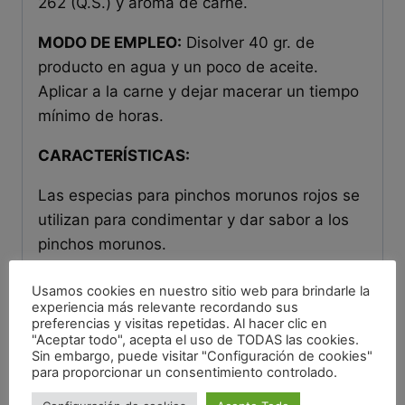
262 (Q.S.) y aroma de carne.
MODO DE EMPLEO:
Disolver 40 gr. de
producto en agua y un poco de aceite.
Aplicar a la carne y dejar macerar un tiempo
mínimo de horas.
CARACTERÍSTICAS:
Las especias para pinchos morunos rojos se
utilizan para condimentar y dar sabor a los
pinchos morunos.
Información adicional
Usamos cookies en nuestro sitio web para brindarle la
experiencia más relevante recordando sus
preferencias y visitas repetidas. Al hacer clic en
Origen
España
"Aceptar todo", acepta el uso de TODAS las cookies.
Sin embargo, puede visitar "Configuración de cookies"
contiene soja y productos
para proporcionar un consentimiento controlado.
Alérgenos
a base de soja