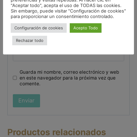
preferencias y visitas repetidas. Al hacer clic en
"Aceptar todo", acepta el uso de TODAS las cookies.
Sin embargo, puede visitar "Configuración de cookies"
Nombre
*
para proporcionar un consentimiento controlado.
Configuración de cookies
Acepto Todo
Rechazar todo
Correo electrónico
*
Guarda mi nombre, correo electrónico y web
en este navegador para la próxima vez que
comente.
Productos relacionados