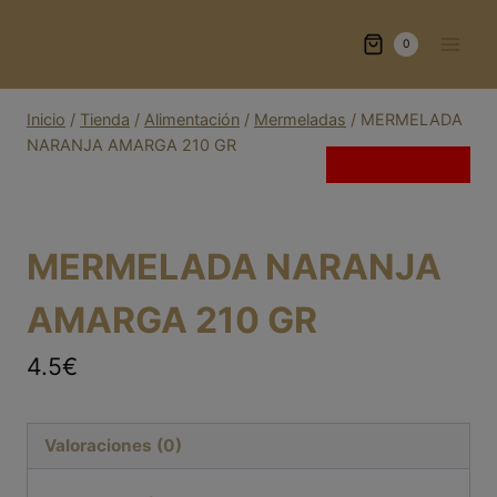
Saltar
al
0
contenido
Inicio
/
Tienda
/
Alimentación
/
Mermeladas
/
MERMELADA
NARANJA AMARGA 210 GR
Sin existencias
MERMELADA NARANJA
AMARGA 210 GR
4.5€
Valoraciones (0)