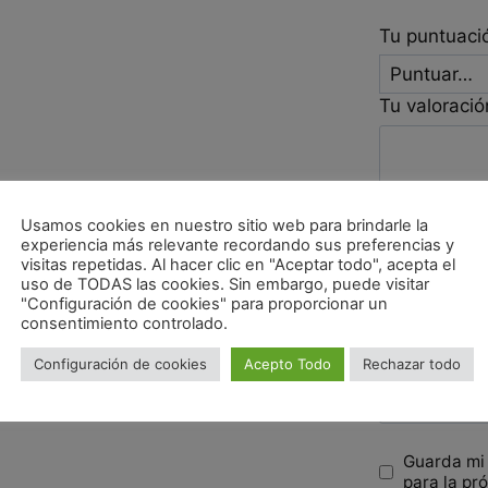
Tu puntuac
Tu valoraci
Usamos cookies en nuestro sitio web para brindarle la
experiencia más relevante recordando sus preferencias y
Nombre
*
visitas repetidas. Al hacer clic en "Aceptar todo", acepta el
uso de TODAS las cookies. Sin embargo, puede visitar
"Configuración de cookies" para proporcionar un
consentimiento controlado.
Correo elec
Configuración de cookies
Acepto Todo
Rechazar todo
Guarda mi
para la pr