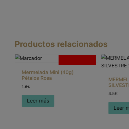
Productos relacionados
cias
Sin existencias
Mermelada Mini (40g)
Pétalos Rosa
MERMEL
SILVEST
1.9€
4.5€
Leer más
Leer 