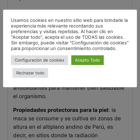
Propiedades anticancerígenas
: esto se
debe a que la maca pertenece a la misma
Usamos cookies en nuestro sitio web para brindarle la
experiencia más relevante recordando sus
familia que las crucíferas, como ser el
preferencias y visitas repetidas. Al hacer clic en
brócoli, la rúcula, el repollo, la mostaza o la
"Aceptar todo", acepta el uso de TODAS las cookies.
Sin embargo, puede visitar "Configuración de cookies"
col. Todas estas son popularmente
para proporcionar un consentimiento controlado.
conocidas por sus propiedades
Configuración de cookies
Acepto Todo
anticancerígenas debido a un componente
llamado glucosinato, que le da su sabor
Rechazar todo
picante característico. Tiene una función
antioxidantes para mantener bien saludable
el organismo.
Propiedades protectoras para la piel
: la
maca se consume y se cultiva en zonas de
altura en el altiplano andino de Perú, es
decir, en sitios donde la radiación