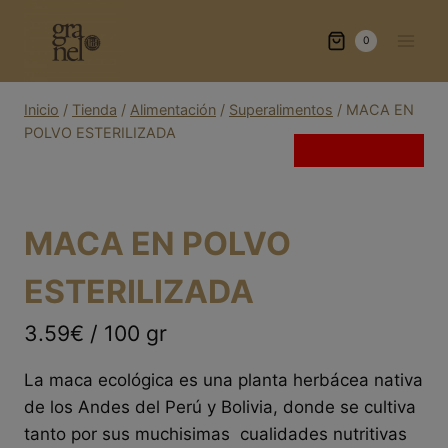
Saltar
al
0
contenido
Inicio
/
Tienda
/
Alimentación
/
Superalimentos
/
MACA EN
POLVO ESTERILIZADA
Sin existencias
MACA EN POLVO
ESTERILIZADA
3.59€ / 100 gr
La maca ecológica es una planta herbácea nativa
de los Andes del Perú y Bolivia, donde se cultiva
tanto por sus muchisimas cualidades nutritivas