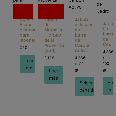
Sin
Sin
existencias
existencias
LUFFA
Jabón
Jabón
Jabon
Esponja
de
artesano
en
estuche
Marsella
en
barra
para
Hierbas
barra
de
jabones
de la
de
Cedro
Provenza
Carbón
7.5€
(4ud)
Activo
4.38€
/
3.12€
4.38€
Leer
100
/ 100
más
gr
gr
Leer
más
Sel
Seleccionar
can
cantidad