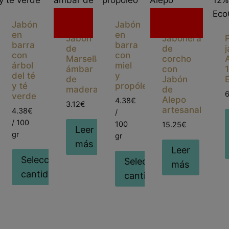
Sin
Sin
Jabón
Jabón
existencias
existencias
en
en
Jabón
Jabonera
P
barra
barra
de
de
con
con
Marsella
corcho
árbol
miel
ámbar
con
del té
y
de
Jabón
y té
propóleo
madera
de
verde
Alepo
4.38€
3.12€
artesanal
4.38€
/
/ 100
100
15.25€
Leer
gr
gr
más
Leer
Seleccionar
Seleccionar
eccionar
más
cantidad
cantidad
tidad