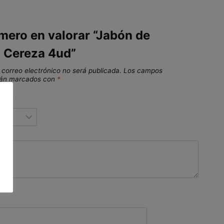
imero en valorar “Jabón de
a Cereza 4ud”
 correo electrónico no será publicada.
Los campos
stán marcados con
*
ión
*
ón
*