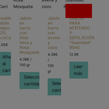
Sin
existencias
astilla
Jabón
Jabón
JABÓN
jabón
en
en
PARA
Alepo
barra
barra
AFEITADO
12%
con
con
Y
EcoCert
Aloe
avena
DEPILACIÓN
Vera y
y
"Suavidad"
6.05€
Rosa
coco
80ml.
Mosqueta
4.38€
12.9€
Añadir
4.38€ /
/
al
100 gr
100
Leer
carrito
gr
más
Seleccionar
Seleccionar
cantidad
cantidad