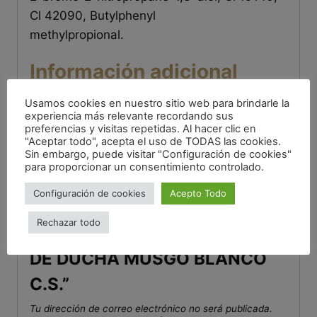
Cl 42090, Butylphenyl
methylpropional.
Información adicional
Origen
Biopompas
Usamos cookies en nuestro sitio web para brindarle la
experiencia más relevante recordando sus
preferencias y visitas repetidas. Al hacer clic en
"Aceptar todo", acepta el uso de TODAS las cookies.
Valoraciones
Sin embargo, puede visitar "Configuración de cookies"
para proporcionar un consentimiento controlado.
No hay valoraciones aún.
Configuración de cookies
Acepto Todo
Rechazar todo
Sé el primero en valorar “GEL
DE DUCHA MUSGO BLANCO
C.S.”
Tu dirección de correo electrónico no será publicada.