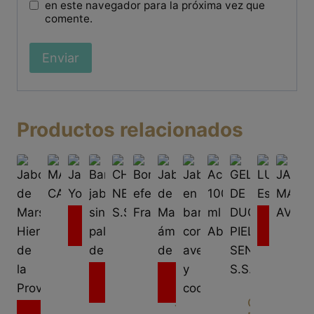
en este navegador para la próxima vez que
comente.
Productos relacionados
Sin
Sin
MASCARILLA
existencias
existencias
CAPILAR
Jabón
CHAMPÚ
Bombita
LUFFA
JA
Yoghurt
NEUTRO
efervescente
Esponj
MA
17.19€
Acondicionado
Sin
Sin
Lufa
S.S.
Frambuesa
blanda
AV
/
100
existencias
existencias
ml
Kg
4.38€
14.68€
0.36€
8.5€
6.8
Barra
Jabón
GEL
Ablana
/
/
/