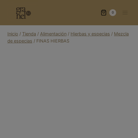
Saltar
al
0
contenido
Inicio
/
Tienda
/
Alimentación
/
Hierbas y especias
/
Mezcla
de especias
/
FINAS HIERBAS