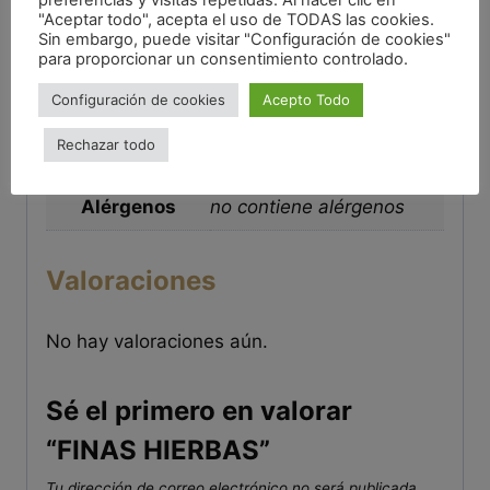
preferencias y visitas repetidas. Al hacer clic en
"Aceptar todo", acepta el uso de TODAS las cookies.
encontrarla en innumerables recetas
Sin embargo, puede visitar "Configuración de cookies"
acompañando a vegetales, carnes y huevo.
para proporcionar un consentimiento controlado.
Configuración de cookies
Acepto Todo
Información adicional
Rechazar todo
Origen
España
Alérgenos
no contiene alérgenos
Valoraciones
No hay valoraciones aún.
Sé el primero en valorar
“FINAS HIERBAS”
Tu dirección de correo electrónico no será publicada.