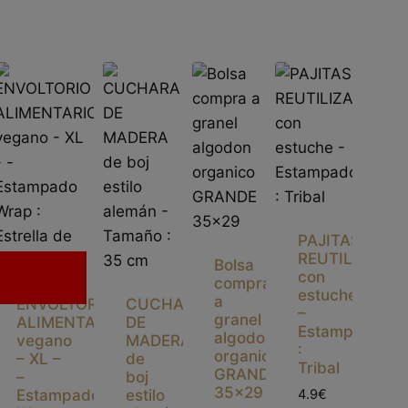
PAJITAS
IO
REUTILIZABLE
Bolsa
Sin
IO
con
compra
existencias
estuche
a
ENVOLTORIO
CUCHARA
–
granel
ALIMENTARIO
DE
Estampados
algodon
vegano
MADERA
:
organico
– XL –
de
Tribal
GRANDE
–
boj
35×29
Estampado
estilo
4.9€