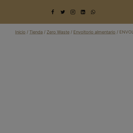
Saltar
al
contenido
Inicio
/
Tienda
/
Zero Waste
/
Envoltorio almentario
/
ENVOL