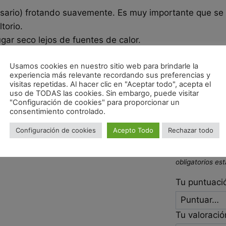
esario) frotando suavemente. Es muy importante que se
torio.
ugar seco lejos de fuentes de calor.
a playa ya que puede ablandarse la cera y quedar pega
Usamos cookies en nuestro sitio web para brindarle la
experiencia más relevante recordando sus preferencias y
visitas repetidas. Al hacer clic en "Aceptar todo", acepta el
uso de TODAS las cookies. Sin embargo, puede visitar
Sé el p
"Configuración de cookies" para proporcionar un
consentimiento controlado.
ALIMENT
Configuración de cookies
Acepto Todo
Rechazar todo
Wrap : P
Tu dirección de
obligatorios e
Tu puntuac
Tu valoraci