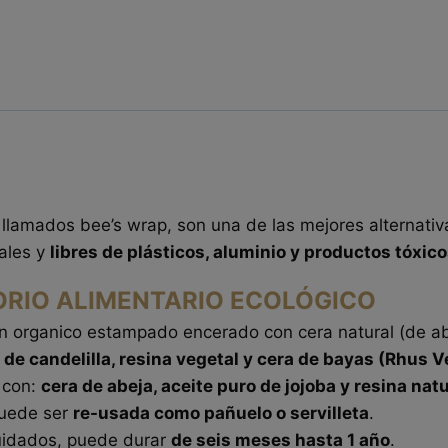
lamados bee’s wrap, son una de las mejores alternativas
rales y
libres de plásticos, aluminio y productos tóxic
ORIO ALIMENTARIO ECOLÓGICO
ón organico estampado encerado con cera natural (de abe
 de candelilla, resina vegetal y cera de bayas (Rhus Ve
o con:
cera de abeja, aceite puro de jojoba y resina natu
puede ser
re-usada como pañuelo o servilleta
.
uidados, puede durar
de seis meses hasta 1 año
.