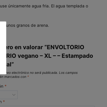
 use únicamente agua fria. El agua templada o
dos unos granos de arena.
rimero en valorar “ENVOLTORIO
ARIO vegano – XL – – Estampado
anal”
 correo electrónico no será publicada.
Los campos
stán marcados con
*
ión
*
ón
*