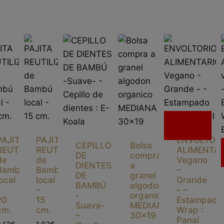
Sin
existencias
PAJITA
PAJITA
ENVOLTOR
CEPILLO
Bolsa
REUTILIZABLE
REUTILIZABLE
ALIMENTAR
DE
compra
de
de
Vegano
DIENTES
a
Bambú
Bambú
–
DE
granel
local
local
Grande
BAMBÚ
algodon
–
–
– –
-
organico
20
15
Estampado
Suave-
MEDIANA
cm.
cm.
Wrap :
–
30×19
Panal