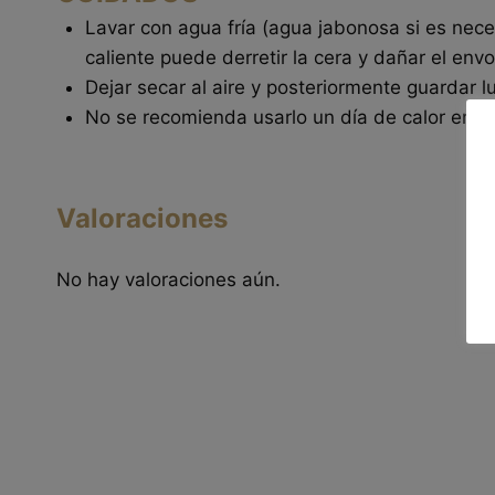
Lavar con agua fría (agua jabonosa si es nec
caliente puede derretir la cera y dañar el envol
Dejar secar al aire y posteriormente guardar l
No se recomienda usarlo un día de calor en l
Valoraciones
No hay valoraciones aún.