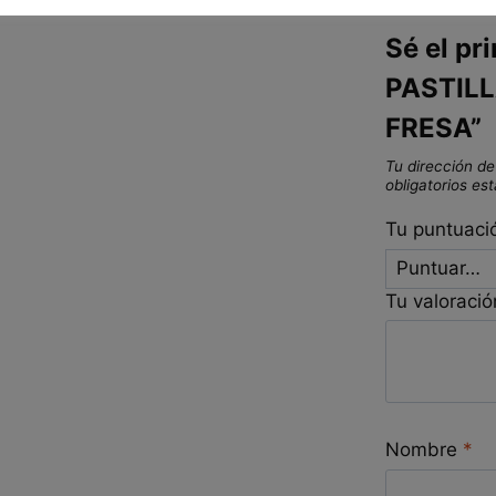
Sé el pr
PASTILLA
FRESA”
Tu dirección de
obligatorios e
Tu puntuac
Tu valoraci
Nombre
*