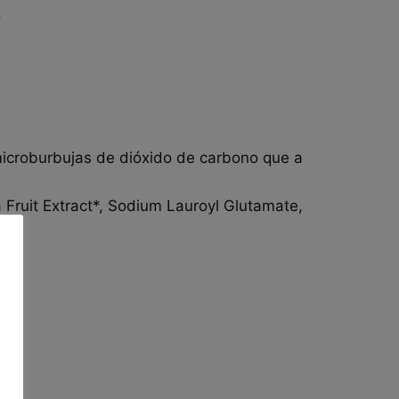
.
r microburbujas de dióxido de carbono que a
 Fruit Extract*, Sodium Lauroyl Glutamate,