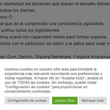
al neutralizar las bacterias que atacan el esmalte dental
eraliza los dientes.
esco 🙂
ural que da al comprimido una consistencia agradable.
 unifica todos los ingredientes
o muy suave con capacidad media para formar espuma.
acciona con el carbonato de calcio y la saliva para crea
than Gum, Dextrin, Glyceryl Behenate, Fragaria Ananassa
ene*Proviene de la agricultura ecológica.
Usamos cookies en nuestro sitio web para brindarle la
experiencia más relevante recordando sus preferencias y
visitas repetidas. Al hacer clic en "Aceptar todo", acepta el
uso de TODAS las cookies. Sin embargo, puede visitar
"Configuración de cookies" para proporcionar un
consentimiento controlado.
Configuración de cookies
Acepto Todo
Rechazar todo