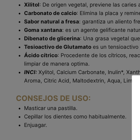
Xilitol
: De origen vegetal, previene las caries 
Carbonato de calcio
: Elimina la placa y remin
Sabor natural a fresa
: garantiza un aliento fr
Goma xantana
: es un agente gelificante nat
Dibenato de glicerina
: Una grasa vegetal que
Tesioactivo de Glutamato
es un tensioactiv
Ácido cítrico
: Procedente de los cítricos, re
limpiar de manera optima.
INCI:
Xylitol, Calcium Carbonate, Inulin*, Xan
Aroma, Citric Acid, Maltodextrin, Aqua, Limon
CONSEJOS DE USO:
Masticar una pastilla.
Cepillar los dientes como habitualmente.
Enjuagar.