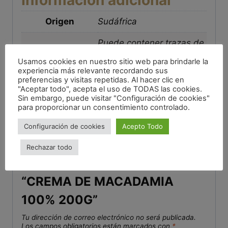
Información adicional
Origen
Sudáfrica
Puede contener trazas de
Alérgenos
frutos de cáscara y
Usamos cookies en nuestro sitio web para brindarle la
cacahuete
experiencia más relevante recordando sus
preferencias y visitas repetidas. Al hacer clic en
"Aceptar todo", acepta el uso de TODAS las cookies.
Sin embargo, puede visitar "Configuración de cookies"
Valoraciones
para proporcionar un consentimiento controlado.
Configuración de cookies
Acepto Todo
No hay valoraciones aún.
Rechazar todo
Sé el primero en valorar
“CREMA DE MACADAMIA
100% 200G”
Tu dirección de correo electrónico no será publicada.
Los campos obligatorios están marcados con
*