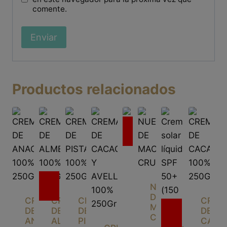
comente.
Productos relacionados
Sin
existencias
ASTURCILLA
8.69€
Sin
Leer
NUEZ
existencias
DE
más
CREMA
CREMA
CREMA
CREM
Sin
MACADAMIA
DE
DE
DE
DE
CRUDA
existencias
ANACARDOS
ALMENDRA
PISTACHO
CACA