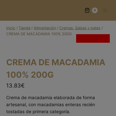
Saltar
al
0
contenido
Inicio
/
Tienda
/
Alimentación
/
Cremas, Salsas y pates
/
CREMA DE MACADAMIA 100% 200G
Sin existencias
CREMA DE MACADAMIA
100% 200G
13.83€
Crema de macadamia elaborada de forma
artesanal, con macadamias enteras recién
tostadas de primera categoría.