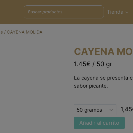
Tienda
as
/
CAYENA MOLIDA
CAYENA MO
1.45€ / 50 gr
La cayena se presenta en
sabor picante.
Selected
1,45
option
Añadir al carrito