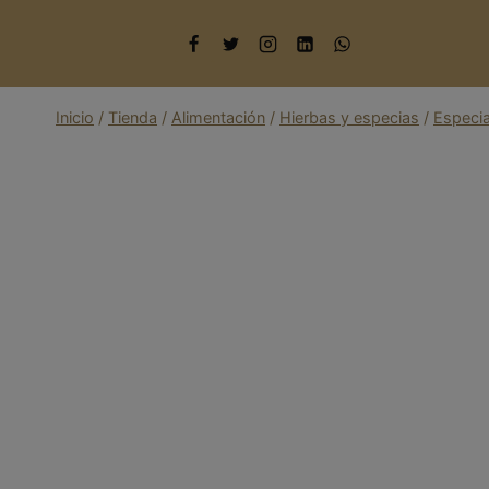
Saltar
al
contenido
Inicio
/
Tienda
/
Alimentación
/
Hierbas y especias
/
Especi