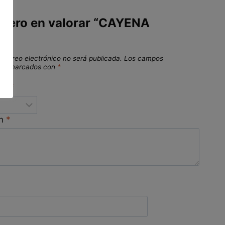
imero en valorar “CAYENA
”
 correo electrónico no será publicada.
Los campos
stán marcados con
*
ión
*
ón
*