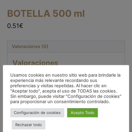
BOTELLA 500 ml
0.51€
Valoraciones (0)
Valoraciones
Usamos cookies en nuestro sitio web para brindarle la
No hay valoraciones aún.
experiencia más relevante recordando sus
preferencias y visitas repetidas. Al hacer clic en
"Aceptar todo", acepta el uso de TODAS las cookies.
Sé el primero en valorar
Sin embargo, puede visitar "Configuración de cookies"
para proporcionar un consentimiento controlado.
“BOTELLA 500 ml”
Configuración de cookies
Acepto Todo
Tu dirección de correo electrónico no será publicada.
Los campos obligatorios están marcados con
*
Rechazar todo