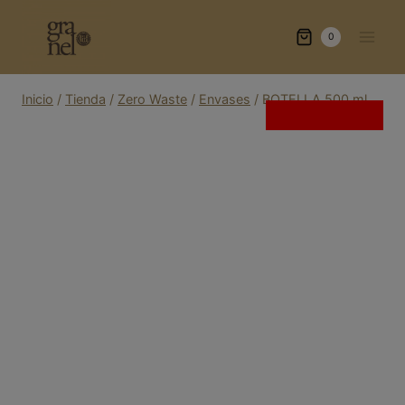
Saltar
al
0
contenido
Inicio
/
Tienda
/
Zero Waste
/
Envases
/
BOTELLA 500 ml
Sin existencias