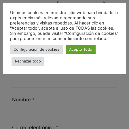
“BARRA JABÓN OMEGA PIÑA
Usamos cookies en nuestro sitio web para brindarle la
– ACEITE ARGÁN”
experiencia más relevante recordando sus
preferencias y visitas repetidas. Al hacer clic en
Tu dirección de correo electrónico no será publicada.
"Aceptar todo", acepta el uso de TODAS las cookies.
Los campos obligatorios están marcados con
*
Sin embargo, puede visitar "Configuración de cookies"
para proporcionar un consentimiento controlado.
Tu puntuación
*
Configuración de cookies
Acepto Todo
Tu valoración
*
Rechazar todo
Nombre
*
Correo electrónico
*