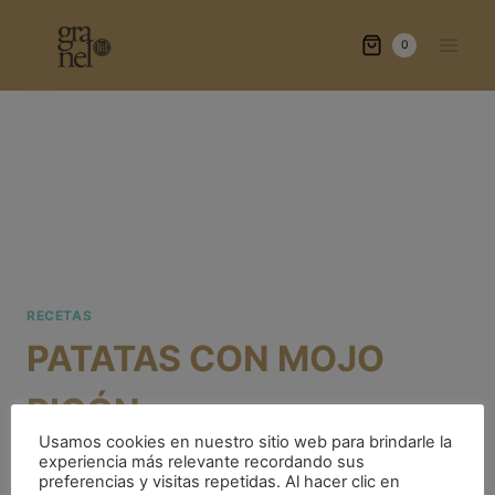
Saltar
al
0
contenido
RECETAS
PATATAS CON MOJO
PICÓN
Usamos cookies en nuestro sitio web para brindarle la
experiencia más relevante recordando sus
Publicada el
febrero 25, 2022
preferencias y visitas repetidas. Al hacer clic en