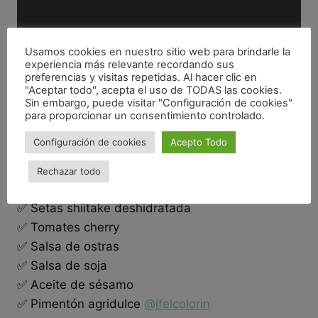
Usamos cookies en nuestro sitio web para brindarle la
experiencia más relevante recordando sus
preferencias y visitas repetidas. Al hacer clic en
"Aceptar todo", acepta el uso de TODAS las cookies.
Sin embargo, puede visitar "Configuración de cookies"
para proporcionar un consentimiento controlado.
Configuración de cookies
Acepto Todo
INGREDIENTES⬇
Rechazar todo
✅ Soja texturizada en filetes
✅ Setas shiitake deshidratada
✅ Tomates cherry
✅ Salsa de ostras
✅ Salsa de soja
✅ Aceite de sésamo
✅ Pimentón agridulce
@jfelcolorin