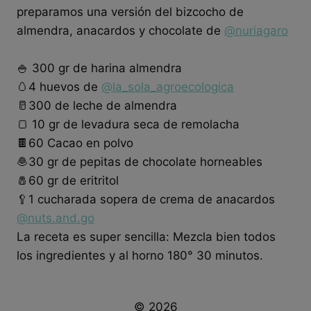
preparamos una versión del bizcocho de
almendra, anacardos y chocolate de
@nuriagaro
🍚 300 gr de harina almendra
🥚4 huevos de
@la_sola_agroecologica
🥛300 de leche de almendra
🍞 10 gr de levadura seca de remolacha
🍫60 Cacao en polvo
🧆30 gr de pepitas de chocolate horneables
🧂60 gr de eritritol
🥄1 cucharada sopera de crema de anacardos
@nuts.and.go
La receta es super sencilla: Mezcla bien todos
los ingredientes y al horno 180° 30 minutos.
© 2026