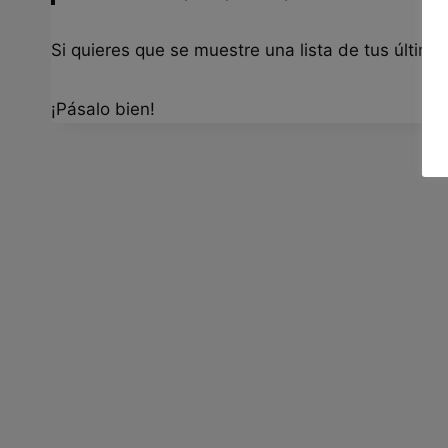
Si quieres que se muestre una lista de tus última
¡Pásalo bien!